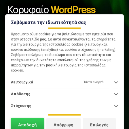
Κορυφαίο
WordPress
Hosting στην Ελλάδα
Σεβόμαστε την ιδιωτικότητά σας
Χρησιμοποιούμε cookies για να βελτιώσουμε την εμπειρία σου
WordPress hosting σε ιδιόκτητες Cloud
στην ιστοσελίδα μας. Σε αυτά συγκαταλέγονται τα απαραίτητα
για την λειτουργία της ιστοσελίδας cookies (λειτουργικά),
υποδομές στην Ελλάδα, ειδικά
cookies απόδοσης (analytics) και cookies στόχευσης (marketing).
Σεβόμαστε πλήρως το δικαίωμα σου στην ιδιωτικότητα και
βελτιστοποιημένο για WordPress &
παρέχουμε την δυνατότητα αποκλεισμού της χρήσης των μη
WooCommerce.
απαραίτητων για την βασική λειτουργία της ιστοσελίδας
cookies.
⚡
Πρώτοι σε ταχύτητα μεταξύ ελληνικών παρόχων
Λειτουργικά
Λειτουργικά
Πάντα ενεργά
hosting
Απόδοσης
Απόδοσης
🚚
Δωρεάν μεταφορά & speed optimization από τους
τεχνικούς μας
Στόχευσης
Στόχευσης
🔧
Περιβάλλον βελτιστοποιημένο ειδικά για
WordPress
Αποδοχή
Απόρριψη
Επιλογές