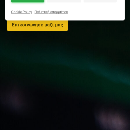
🤝
Υποστήριξη 24/7 από πραγματικούς μηχανικούς,
όχι chatbots
Cookie Policy
·
Πολιτική απορρήτου
Επικοινώνησε μαζί μας