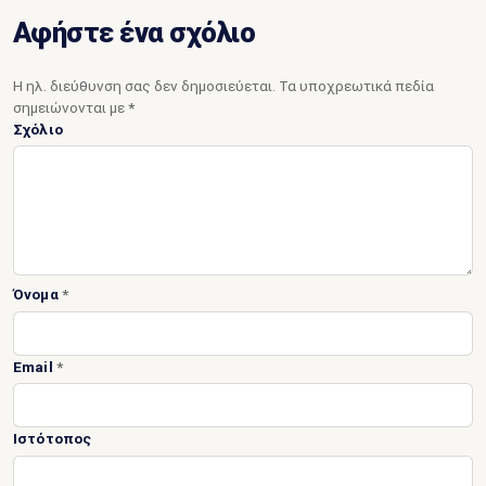
reCAPTCHA
Αφήστε ένα σχόλιο
Η ηλ. διεύθυνση σας δεν δημοσιεύεται.
Τα υποχρεωτικά πεδία
σημειώνονται με
*
Σχόλιο
Όνομα
*
Email
*
Ιστότοπος