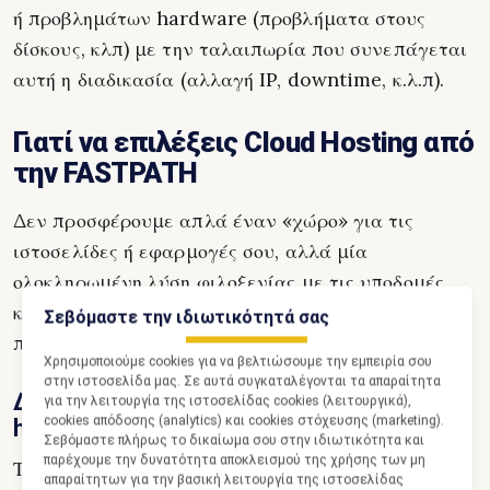
ή προβλημάτων hardware (προβλήματα στους
δίσκους, κλπ) με την ταλαιπωρία που συνεπάγεται
αυτή η διαδικασία (αλλαγή IP, downtime, κ.λ.π).
Γιατί να επιλέξεις Cloud Hosting από
την FASTPATH
Δεν προσφέρουμε απλά έναν «χώρο» για τις
ιστοσελίδες ή εφαρμογές σου, αλλά μία
ολοκληρωμένη λύση φιλοξενίας με τις υποδομές
και την υποστήριξη που χρειάζεσαι για να
Σεβόμαστε την ιδιωτικότητά σας
πετύχεις online.
Χρησιμοποιούμε cookies για να βελτιώσουμε την εμπειρία σου
στην ιστοσελίδα μας. Σε αυτά συγκαταλέγονται τα απαραίτητα
Διαθέτουμε ιδιόκτητο enterprise grade
για την λειτουργία της ιστοσελίδας cookies (λειτουργικά),
cookies απόδοσης (analytics) και cookies στόχευσης (marketing).
hardware
Σεβόμαστε πλήρως το δικαίωμα σου στην ιδιωτικότητα και
παρέχουμε την δυνατότητα αποκλεισμού της χρήσης των μη
Το Cloud, αν και «νεφελώδες», όπως είδαμε στο
απαραίτητων για την βασική λειτουργία της ιστοσελίδας